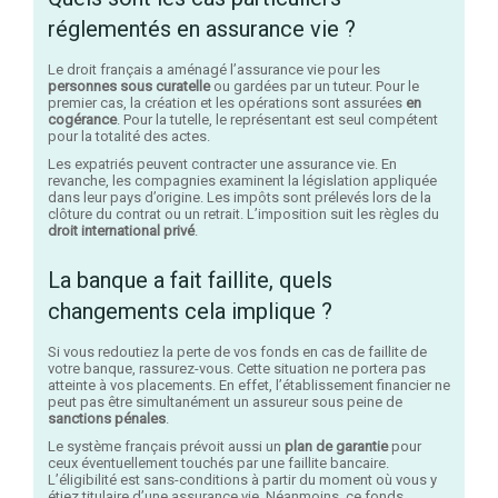
réglementés en assurance vie ?
Le droit français a aménagé l’assurance vie pour les
personnes sous curatelle
ou gardées par un tuteur. Pour le
premier cas, la création et les opérations sont assurées
en
cogérance
. Pour la tutelle, le représentant est seul compétent
pour la totalité des actes.
Les expatriés peuvent contracter une assurance vie. En
revanche, les compagnies examinent la législation appliquée
dans leur pays d’origine. Les impôts sont prélevés lors de la
clôture du contrat ou un retrait. L’imposition suit les règles du
droit international privé
.
La banque a fait faillite, quels
changements cela implique ?
Si vous redoutiez la perte de vos fonds en cas de faillite de
votre banque, rassurez-vous. Cette situation ne portera pas
atteinte à vos placements. En effet, l’établissement financier ne
peut pas être simultanément un assureur sous peine de
sanctions pénales
.
Le système français prévoit aussi un
plan de garantie
pour
ceux éventuellement touchés par une faillite bancaire.
L’éligibilité est sans-conditions à partir du moment où vous y
étiez titulaire d’une assurance vie. Néanmoins, ce fonds